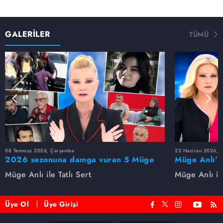
GALERİLER
TÜMÜ
08 Temmuz 2026, Çarşamba
23 Haziran 2026, S
2026 sezonuna damga vuran 5 Müge
Müge Anlı’d
Anlı dosyası...
dosyaları ve
Müge Anlı ile Tatlı Sert
Müge Anlı ile
etti!
Üye Ol
Üye Girişi