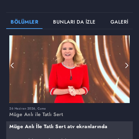
BÖLÜMLER
BUNLARI DA İZLE
GALERİ
26 Haziran 2026, Cuma
2
Müge Anlı ile Tatlı Sert
M
Müge Anlı İle Tatlı Sert atv ekranlarında