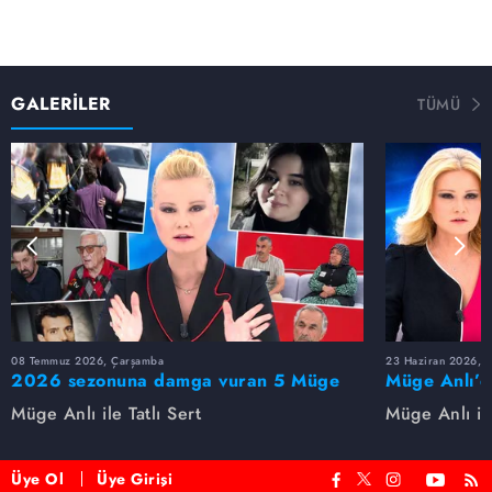
GALERİLER
TÜMÜ
08 Temmuz 2026, Çarşamba
23 Haziran 2026, S
2026 sezonuna damga vuran 5 Müge
Müge Anlı’d
Anlı dosyası...
dosyaları ve
Müge Anlı ile Tatlı Sert
Müge Anlı ile
etti!
Üye Ol
Üye Girişi