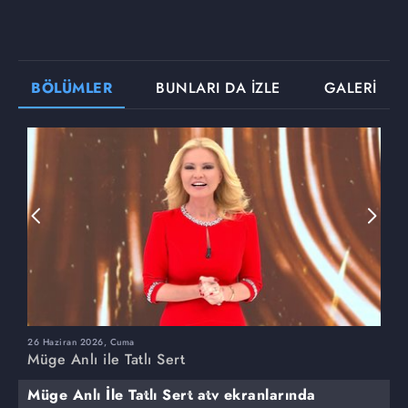
BÖLÜMLER
BUNLARI DA İZLE
GALERİ
26 Haziran 2026, Cuma
2
Müge Anlı ile Tatlı Sert
M
Müge Anlı İle Tatlı Sert atv ekranlarında