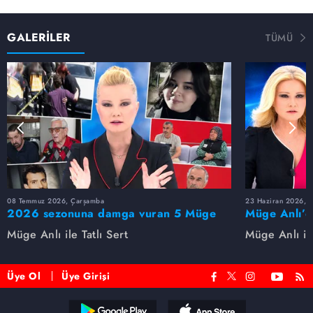
GALERİLER
TÜMÜ
08 Temmuz 2026, Çarşamba
23 Haziran 2026, S
2026 sezonuna damga vuran 5 Müge
Müge Anlı’d
Anlı dosyası...
dosyaları ve
Müge Anlı ile Tatlı Sert
Müge Anlı ile
etti!
Üye Ol
Üye Girişi