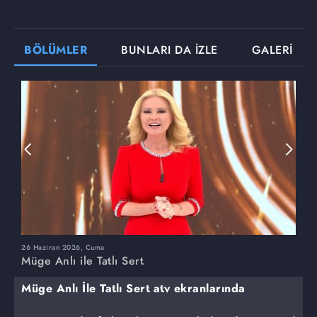
BÖLÜMLER
BUNLARI DA İZLE
GALERİ
26 Haziran 2026, Cuma
2
Müge Anlı ile Tatlı Sert
M
Müge Anlı İle Tatlı Sert atv ekranlarında