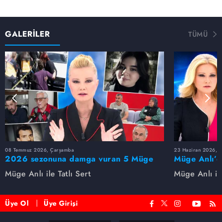
GALERİLER
TÜMÜ
08 Temmuz 2026, Çarşamba
23 Haziran 2026, S
2026 sezonuna damga vuran 5 Müge
Müge Anlı’d
Anlı dosyası...
dosyaları ve
Müge Anlı ile Tatlı Sert
Müge Anlı ile
etti!
Üye Ol
Üye Girişi