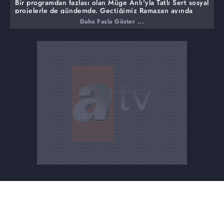
Bir programdan fazlası olan Müge Anlı'yla Tatlı Sert sosyal
projelerle de gündemde. Geçtiğimiz Ramazan ayında
Kızılay işbirliği ile aşevi bağış kampanyası başlatılmıştı.
Daha Fazla Göster ...
İşte o projenin meyvesi mobil aşevi Atv stüdyolarının
bahçesinde tanıtıldı. He türlü ihtiyacın düşünüldüğü
afetlerde görev alacak mobil aşevi ilk olarak Elazığ'da
hizmet verecek.