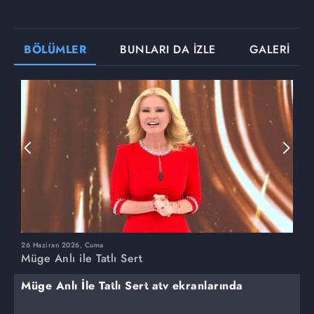
BÖLÜMLER
BUNLARI DA İZLE
GALERİ
26 Haziran 2026, Cuma
2
Müge Anlı ile Tatlı Sert
M
Müge Anlı İle Tatlı Sert atv ekranlarında