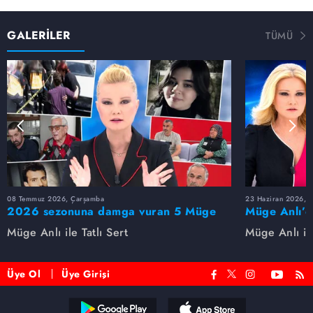
GALERİLER
TÜMÜ
08 Temmuz 2026, Çarşamba
23 Haziran 2026, S
2026 sezonuna damga vuran 5 Müge
Müge Anlı’d
Anlı dosyası...
dosyaları ve
Müge Anlı ile Tatlı Sert
Müge Anlı ile
etti!
Üye Ol
Üye Girişi