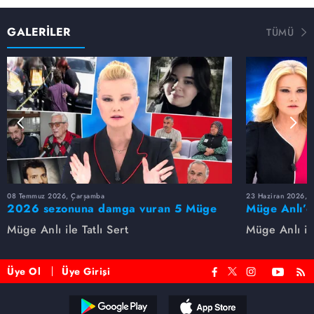
GALERİLER
TÜMÜ
08 Temmuz 2026, Çarşamba
23 Haziran 2026, S
2026 sezonuna damga vuran 5 Müge
Müge Anlı’d
Anlı dosyası...
dosyaları ve
Müge Anlı ile Tatlı Sert
Müge Anlı ile
etti!
Üye Ol
Üye Girişi
Reddet