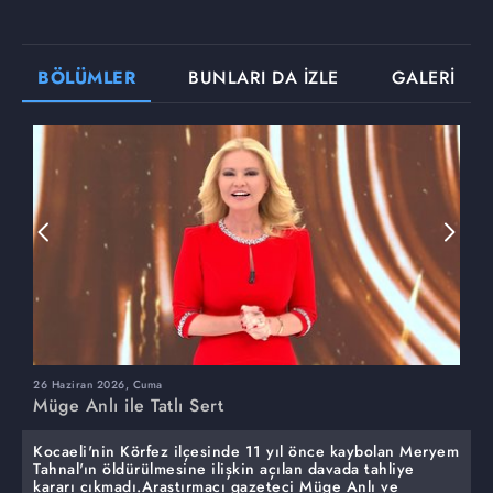
BÖLÜMLER
BUNLARI DA İZLE
GALERİ
26 Haziran 2026, Cuma
2
Müge Anlı ile Tatlı Sert
M
Kocaeli'nin Körfez ilçesinde 11 yıl önce kaybolan Meryem
Tahnal'ın öldürülmesine ilişkin açılan davada tahliye
kararı çıkmadı.Araştırmacı gazeteci Müge Anlı ve