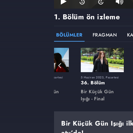
1. Bölüm ön izleme
BÖLÜMLER
FRAGMAN
K
artesi
20 Şubat 2023, Pazartesi
5 Haziran 2023, Pazartesi
22. Bölüm
36. Bölüm
ün
Bir Küçük Gün
Bir Küçük Gün
Işığı
Işığı - Final
Bir Küçük Gün Işığı i
atv’de!