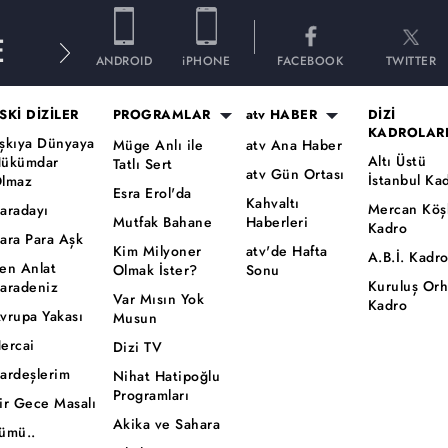
E
ANDROID
iPHONE
FACEBOOK
TWITTER
SKİ DİZİLER
PROGRAMLAR
atv HABER
DİZİ
KADROLAR
şkıya Dünyaya
Müge Anlı ile
atv Ana Haber
Altı Üstü
ükümdar
Tatlı Sert
atv Gün Ortası
İstanbul Ka
lmaz
Esra Erol'da
Kahvaltı
Mercan Köş
aradayı
Mutfak Bahane
Haberleri
Kadro
ara Para Aşk
Kim Milyoner
atv'de Hafta
A.B.İ. Kadr
en Anlat
Olmak İster?
Sonu
Kuruluş Or
aradeniz
Var Mısın Yok
Kadro
vrupa Yakası
Musun
ercai
Dizi TV
ardeşlerim
Nihat Hatipoğlu
Programları
ir Gece Masalı
Akika ve Sahara
ümü..