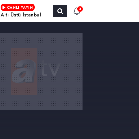
CANLI YAYIN
3
Altı Üstü İstanbul