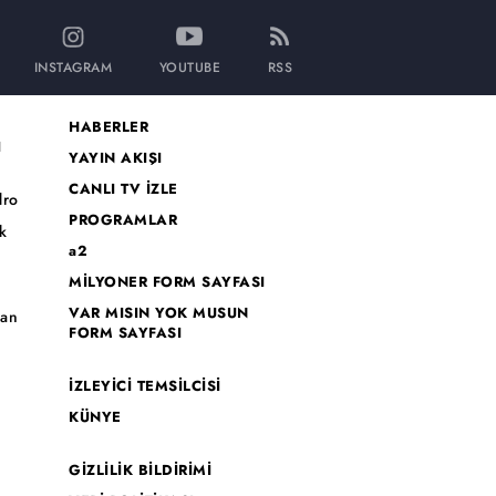
INSTAGRAM
YOUTUBE
RSS
HABERLER
I
YAYIN AKIŞI
CANLI TV İZLE
dro
PROGRAMLAR
k
a2
MİLYONER FORM SAYFASI
o
VAR MISIN YOK MUSUN
han
FORM SAYFASI
İZLEYİCİ TEMSİLCİSİ
KÜNYE
GİZLİLİK BİLDİRİMİ