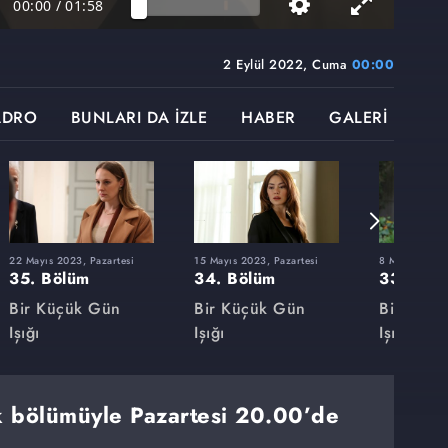
00:00
/
01:58
2 Eylül 2022, Cuma
00:00
ADRO
BUNLARI DA İZLE
HABER
GALERİ
22 Mayıs 2023, Pazartesi
15 Mayıs 2023, Pazartesi
8 Mayıs 2023,
35. Bölüm
34. Bölüm
33. Böl
Bir Küçük Gün
Bir Küçük Gün
Bir Küçü
Işığı
Işığı
Işığı
lk bölümüyle Pazartesi 20.00’de