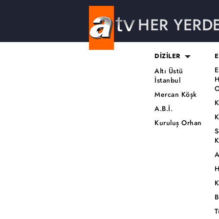
HER YERD
DİZİLER
E
E
Altı Üstü
H
İstanbul
O
Mercan Köşk
K
A.B.İ.
K
Kuruluş Orhan
S
K
A
H
K
B
T