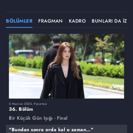
BÖLÜMLER
FRAGMAN
KADRO
BUNLARI DA İZLE
5 Haziran 2023, Pazartesi
2
36. Bölüm
3
Bir Küçük Gün Işığı - Final
B
"Bundan sonra orda kal o zaman…"