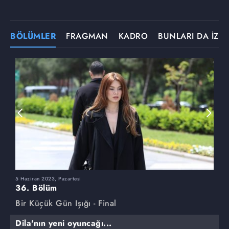
BÖLÜMLER
FRAGMAN
KADRO
BUNLARI DA İZLE
5 Haziran 2023, Pazartesi
2
36. Bölüm
3
Bir Küçük Gün Işığı - Final
B
Dila'nın yeni oyuncağı...