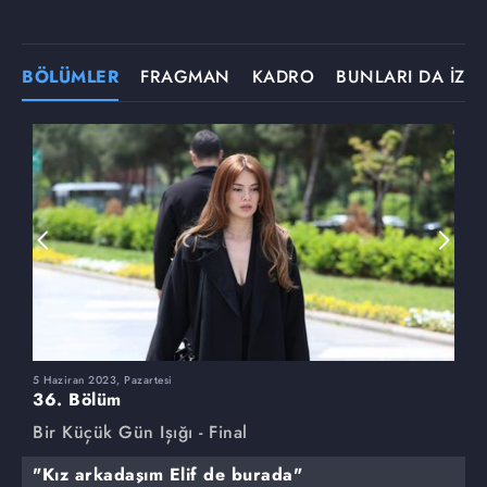
BÖLÜMLER
FRAGMAN
KADRO
BUNLARI DA İZLE
5 Haziran 2023, Pazartesi
2
36. Bölüm
3
Bir Küçük Gün Işığı - Final
B
"Kız arkadaşım Elif de burada"