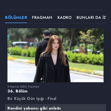
BÖLÜMLER
FRAGMAN
KADRO
BUNLARI DA İZLE
5 Haziran 2023, Pazartesi
2
36. Bölüm
3
Bir Küçük Gün Işığı - Final
B
Kendini yabancı gibi anlattı