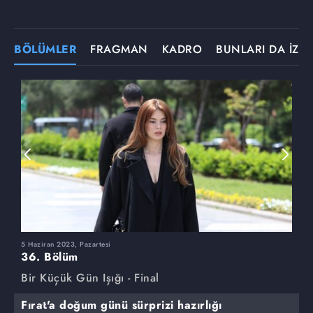
BÖLÜMLER
FRAGMAN
KADRO
BUNLARI DA İZLE
5 Haziran 2023, Pazartesi
2
36. Bölüm
3
Bir Küçük Gün Işığı - Final
B
Fırat'a doğum günü sürprizi hazırlığı