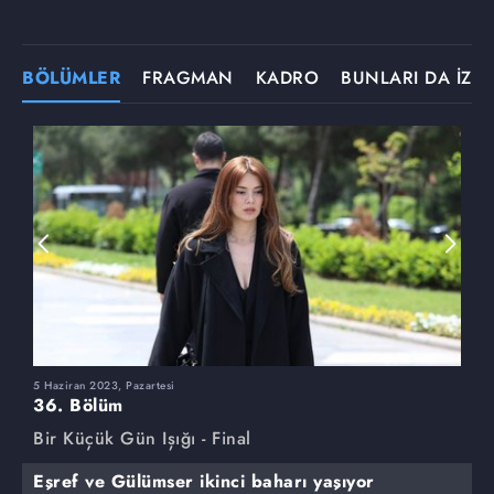
BÖLÜMLER
FRAGMAN
KADRO
BUNLARI DA İZLE
5 Haziran 2023, Pazartesi
2
36. Bölüm
3
Bir Küçük Gün Işığı - Final
B
Eşref ve Gülümser ikinci baharı yaşıyor