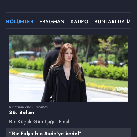
BÖLÜMLER
FRAGMAN
KADRO
BUNLARI DA İZLE
5 Haziran 2023, Pazartesi
2
36. Bölüm
3
Bir Küçük Gün Işığı - Final
B
"Bir Fulya bin Sude'ye bedel"