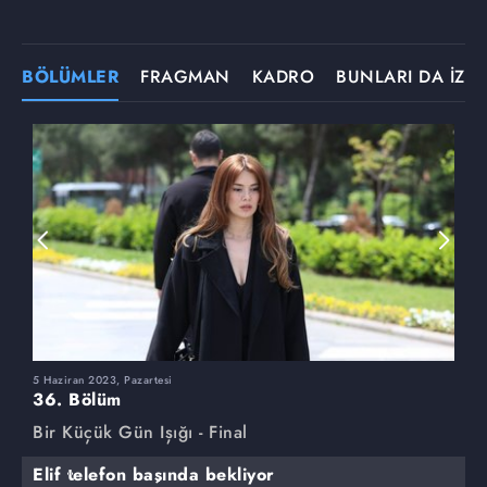
BÖLÜMLER
FRAGMAN
KADRO
BUNLARI DA İZLE
5 Haziran 2023, Pazartesi
2
36. Bölüm
3
Bir Küçük Gün Işığı - Final
B
Elif telefon başında bekliyor