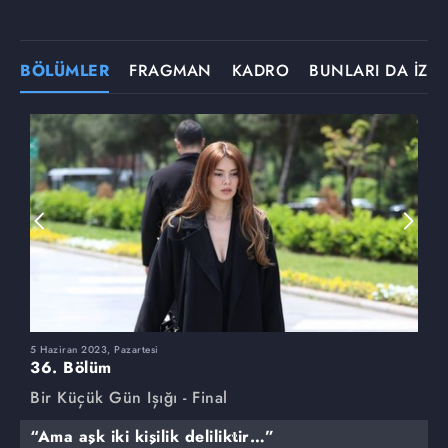
BÖLÜMLER
FRAGMAN
KADRO
BUNLARI DA İZLE
5 Haziran 2023, Pazartesi
2
36. Bölüm
3
Bir Küçük Gün Işığı - Final
B
“Ama aşk iki kişilik deliliktir…”