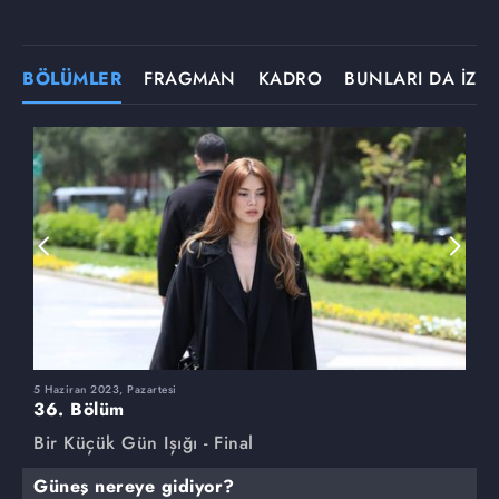
BÖLÜMLER
FRAGMAN
KADRO
BUNLARI DA İZLE
5 Haziran 2023, Pazartesi
2
36. Bölüm
3
Bir Küçük Gün Işığı - Final
B
Güneş nereye gidiyor?