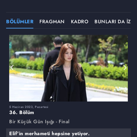
BÖLÜMLER
FRAGMAN
KADRO
BUNLARI DA İZLE
5 Haziran 2023, Pazartesi
2
36. Bölüm
3
Bir Küçük Gün Işığı - Final
B
Elif'in merhameti hepsine yetiyor.