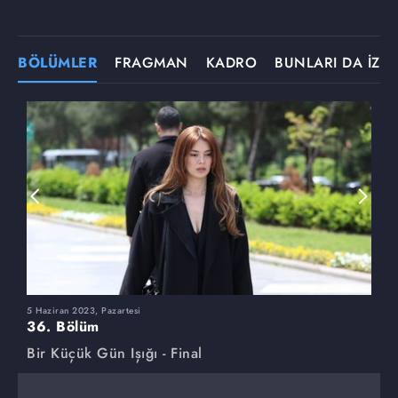
BÖLÜMLER
FRAGMAN
KADRO
BUNLARI DA İZLE
5 Haziran 2023, Pazartesi
2
36. Bölüm
3
Bir Küçük Gün Işığı - Final
B