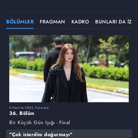
BÖLÜMLER
FRAGMAN
KADRO
BUNLARI DA İZLE
5 Haziran 2023, Pazartesi
2
36. Bölüm
3
Bir Küçük Gün Işığı - Final
B
"Çok isterdim doğurmayı"