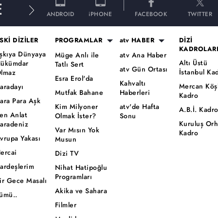
E
ANDROID
iPHONE
FACEBOOK
TWITTER
SKİ DİZİLER
PROGRAMLAR
atv HABER
DİZİ
KADROLAR
şkıya Dünyaya
Müge Anlı ile
atv Ana Haber
Altı Üstü
ükümdar
Tatlı Sert
atv Gün Ortası
İstanbul Ka
lmaz
Esra Erol'da
Kahvaltı
Mercan Köş
aradayı
Mutfak Bahane
Haberleri
Kadro
ara Para Aşk
Kim Milyoner
atv'de Hafta
A.B.İ. Kadr
en Anlat
Olmak İster?
Sonu
Kuruluş Or
aradeniz
Var Mısın Yok
Kadro
vrupa Yakası
Musun
ercai
Dizi TV
ardeşlerim
Nihat Hatipoğlu
Programları
ir Gece Masalı
Akika ve Sahara
ümü..
Filmler