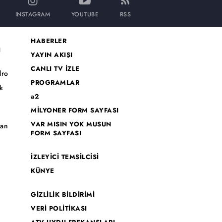
INSTAGRAM
YOUTUBE
RSS
HABERLER
I
YAYIN AKIŞI
CANLI TV İZLE
dro
PROGRAMLAR
k
a2
MİLYONER FORM SAYFASI
o
VAR MISIN YOK MUSUN
han
FORM SAYFASI
İZLEYİCİ TEMSİLCİSİ
KÜNYE
GİZLİLİK BİLDİRİMİ
VERİ POLİTİKASI