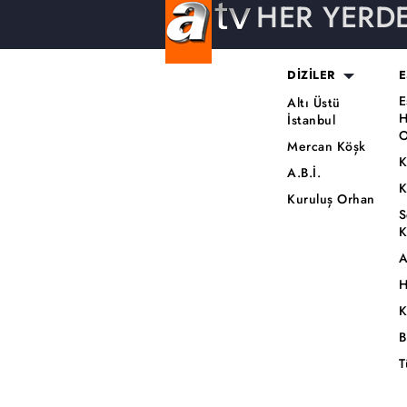
HER YERD
DİZİLER
E
E
Altı Üstü
H
İstanbul
O
Mercan Köşk
K
A.B.İ.
K
Kuruluş Orhan
S
K
A
H
K
B
T