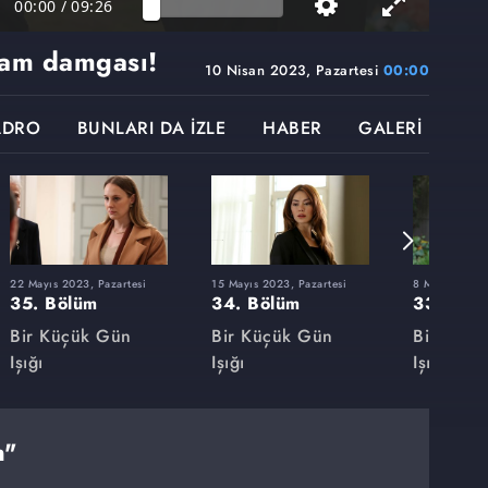
00:00
/
09:26
am damgası!
10 Nisan 2023, Pazartesi
00:00
ADRO
BUNLARI DA İZLE
HABER
GALERİ
22 Mayıs 2023, Pazartesi
15 Mayıs 2023, Pazartesi
8 Mayıs 2023,
35. Bölüm
34. Bölüm
33. Böl
Bir Küçük Gün
Bir Küçük Gün
Bir Küçü
Işığı
Işığı
Işığı
n"