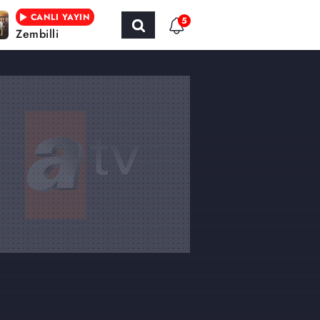
CANLI YAYIN
5
Zembilli