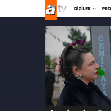
DİZİLER
PR