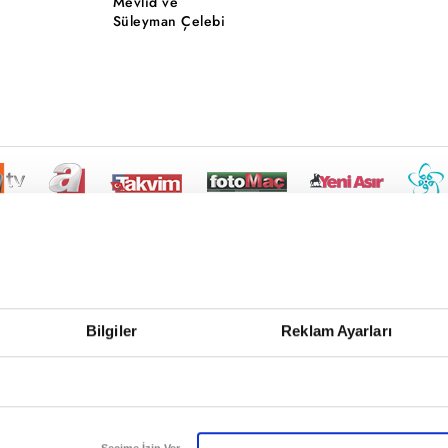
Mevlid ve
Süleyman Çelebi
Bilgiler
Reklam Ayarları
Seçime İzin Ver