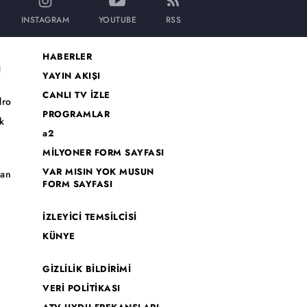
INSTAGRAM
YOUTUBE
RSS
HABERLER
I
YAYIN AKIŞI
CANLI TV İZLE
dro
PROGRAMLAR
k
a2
MİLYONER FORM SAYFASI
o
VAR MISIN YOK MUSUN
han
FORM SAYFASI
İZLEYİCİ TEMSİLCİSİ
KÜNYE
GİZLİLİK BİLDİRİMİ
VERİ POLİTİKASI