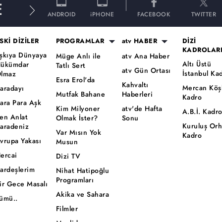
E
ANDROID
iPHONE
FACEBOOK
TWITTER
SKİ DİZİLER
PROGRAMLAR
atv HABER
DİZİ
KADROLAR
şkıya Dünyaya
Müge Anlı ile
atv Ana Haber
Altı Üstü
ükümdar
Tatlı Sert
atv Gün Ortası
İstanbul Ka
lmaz
Esra Erol'da
Kahvaltı
Mercan Köş
aradayı
Mutfak Bahane
Haberleri
Kadro
ara Para Aşk
Kim Milyoner
atv'de Hafta
A.B.İ. Kadr
en Anlat
Olmak İster?
Sonu
Kuruluş Or
aradeniz
Var Mısın Yok
Kadro
vrupa Yakası
Musun
ercai
Dizi TV
ardeşlerim
Nihat Hatipoğlu
Programları
ir Gece Masalı
Akika ve Sahara
ümü..
Filmler