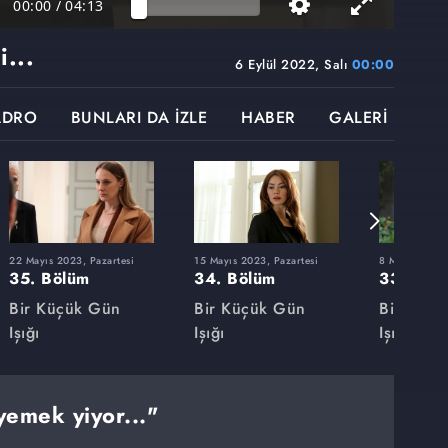
00:00
/
04:13
...
6 Eylül 2022, Salı
00:00
ADRO
BUNLARI DA İZLE
HABER
GALERİ
22 Mayıs 2023, Pazartesi
15 Mayıs 2023, Pazartesi
8 Mayıs 2023,
35. Bölüm
34. Bölüm
33. Böl
Bir Küçük Gün
Bir Küçük Gün
Bir Küçü
Işığı
Işığı
Işığı
 yemek yiyor..."