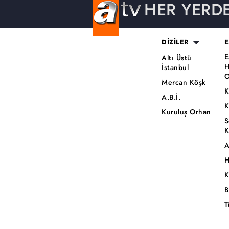
HER YERD
DİZİLER
E
E
Altı Üstü
H
İstanbul
O
Mercan Köşk
K
A.B.İ.
K
Kuruluş Orhan
S
K
A
H
K
B
T