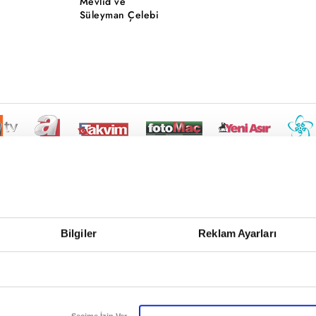
Mevlid ve
Süleyman Çelebi
Bilgiler
Reklam Ayarları
Seçime İzin Ver